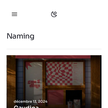
Skip
to
Menu
main
content
Search
Naming
décembre 13, 2024
Gaudina