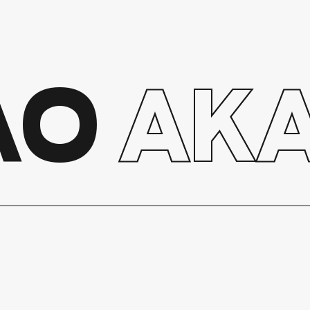
AO
AK