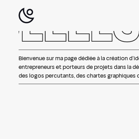
UELLES
Skip
to
main
content
Search
Hit enter to search or ESC to close
Bienvenue sur ma page dédiée à la création d’id
entrepreneurs et porteurs de projets dans la dé
des logos percutants, des chartes graphiques co