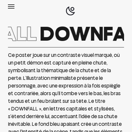
Menu
Skip
to
main
Search
ALL
DOWNFA
content
Ce poster joue sur un contraste visuel marqué, où
un petit démon est capturé en pleine chute,
symbolisant la thématique de la chute et de la
perte. L’illustration minimaliste présente le
personnage, avec une expression à la fois espiègle
et contrariée, alors qu’il tombe vers le bas, les bras
tendus et un feu brûlant sur sa tête. Le titre
« DOWNFALL », en lettres capitales et stylisées,
s’étend derrière lui, accentuant l’idée de sa chute
inévitable. Le fond bleu apaisant crée un contraste
avec l’intensité de la scène, tandis que les éléments