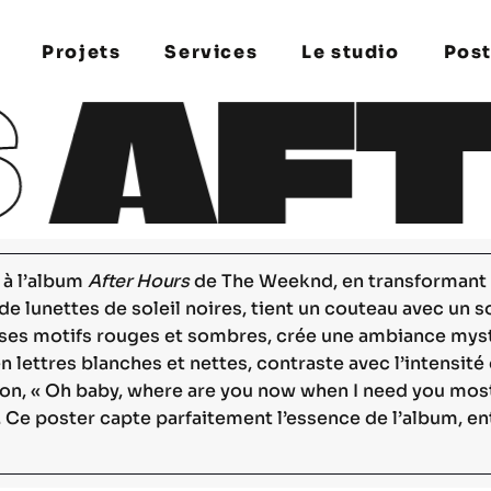
Projets
Services
Le studio
Post
S
AFT
arch
 enter to search or ESC to close
 à l’album
After Hours
de The Weeknd, en transformant l’
e lunettes de soleil noires, tient un couteau avec un 
avec ses motifs rouges et sombres, crée une ambiance mys
 en lettres blanches et nettes, contraste avec l’intensi
tion, « Oh baby, where are you now when I need you most 
on. Ce poster capte parfaitement l’essence de l’album, en